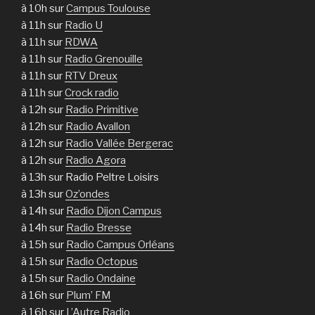
à 10h sur
Campus Toulouse
à 11h sur
Radio U
à 11h sur
RDWA
à 11h sur
Radio Grenouille
à 11h sur
RTV Dreux
à 11h sur
Crock radio
à 12h sur
Radio Primitive
à 12h sur
Radio Avallon
à 12h sur
Radio Vallée Bergerac
à 12h sur
Radio Agora
à 13h sur Radio Peltre Loisirs
à 13h sur
Oz’ondes
à 14h sur
Radio Dijon Campus
à 14h sur
Radio Bresse
à 15h sur
Radio Campus Orléans
à 15h sur
Radio Octopus
à 15h sur
Radio Ondaine
à 16h sur
Plum’ FM
à 16h sur
L’Autre Radio