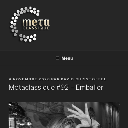
Aller
au
contenu
principal
METACLASSIQUE
la musique classique et au-delà
Menu
PUBLIÉ
4 NOVEMBRE 2020
PAR
DAVID CHRISTOFFEL
LE
Métaclassique #92 – Emballer