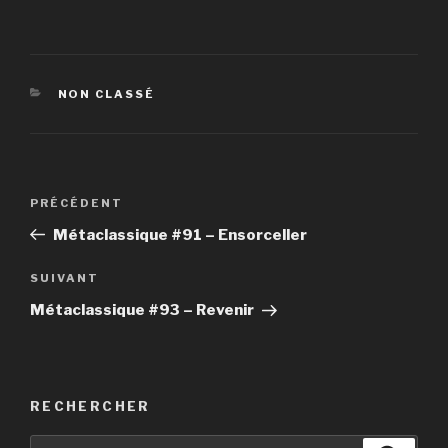
CATÉGORIES
NON CLASSÉ
Navigation
PRÉCÉDENT
Article
de
précédent
Métaclassique #91 – Ensorceller
l’article
SUIVANT
Article
suivant
Métaclassique #93 – Revenir
RECHERCHER
Recherche