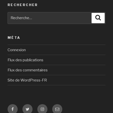
RECHERCHER
Recherche
Reche
pour
:
MÉTA
Connexion
Flux des publications
Flux des commentaires
Site de WordPress-FR
Facebook
Twitter
Instagram
E-