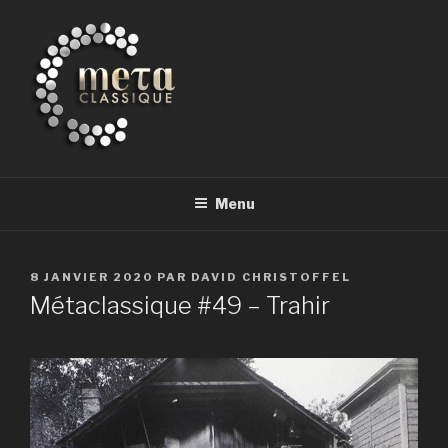
Aller
au
contenu
principal
METACLASSIQUE
la musique classique et au-delà
Menu
PUBLIÉ
8 JANVIER 2020
PAR
DAVID CHRISTOFFEL
LE
Métaclassique #49 – Trahir