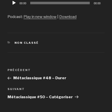
Lecteur
00:00
00:00
audio
Podcast:
Play in new window
|
Download
CATÉGORIES
NON CLASSÉ
Navigation
PRÉCÉDENT
Article
de
précédent
Métaclassique #48 – Durer
l’article
SUIVANT
Article
suivant
Métaclassique #50 – Catégoriser