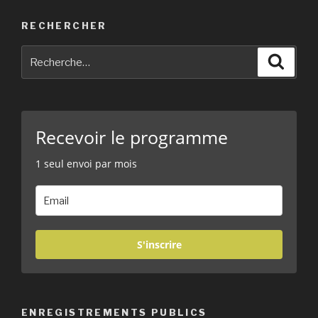
RECHERCHER
Recherche
Reche
pour
:
Recevoir le programme
1 seul envoi par mois
S'inscrire
ENREGISTREMENTS PUBLICS