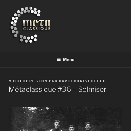
Aller
au
contenu
principal
METACLASSIQUE
la musique classique et au-delà
Menu
PUBLIÉ
9 OCTOBRE 2019
PAR
DAVID CHRISTOFFEL
LE
Métaclassique #36 – Solmiser