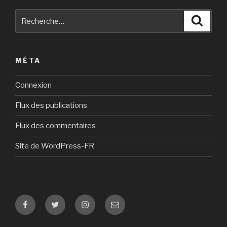
Recherche
Reche
pour
:
MÉTA
Connexion
Flux des publications
Flux des commentaires
Site de WordPress-FR
Facebook
Twitter
Instagram
E-
mail