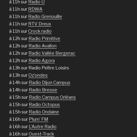
à 11h sur
Radio U
à 11h sur
RDWA
à 11h sur
Radio Grenouille
à 11h sur
RTV Dreux
à 11h sur
Crock radio
à 12h sur
Radio Primitive
à 12h sur
Radio Avallon
à 12h sur
Radio Vallée Bergerac
à 12h sur
Radio Agora
à 13h sur Radio Peltre Loisirs
à 13h sur
Oz’ondes
à 14h sur
Radio Dijon Campus
à 14h sur
Radio Bresse
à 15h sur
Radio Campus Orléans
à 15h sur
Radio Octopus
à 15h sur
Radio Ondaine
à 16h sur
Plum’ FM
à 16h sur
L’Autre Radio
à 16h sur
Ouest-Track