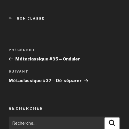
CATÉGORIES
NON CLASSÉ
Navigation
PRÉCÉDENT
Article
de
précédent
Métaclassique #35 – Onduler
l’article
SUIVANT
Article
suivant
Métaclassique #37 – Dé-séparer
RECHERCHER
Recherche
Reche
pour