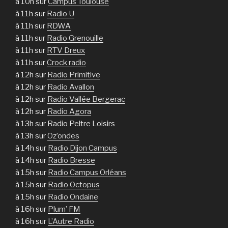
à 10h sur
Campus Toulouse
à 11h sur
Radio U
à 11h sur
RDWA
à 11h sur
Radio Grenouille
à 11h sur
RTV Dreux
à 11h sur
Crock radio
à 12h sur
Radio Primitive
à 12h sur
Radio Avallon
à 12h sur
Radio Vallée Bergerac
à 12h sur
Radio Agora
à 13h sur Radio Peltre Loisirs
à 13h sur
Oz’ondes
à 14h sur
Radio Dijon Campus
à 14h sur
Radio Bresse
à 15h sur
Radio Campus Orléans
à 15h sur
Radio Octopus
à 15h sur
Radio Ondaine
à 16h sur
Plum’ FM
à 16h sur
L’Autre Radio