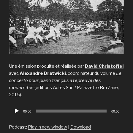
Une émission produite et réalisée par
David Christoffel
avec
Alexandre Dratwicki
, coordinateur du volume
Le
concerto pour piano français à l’épreu
ve des
modernités
(éditions Actes Sud / Palazzetto Bru Zane,
2015).
Lecteur
00:00
00:00
audio
Podcast:
Play in new window
|
Download