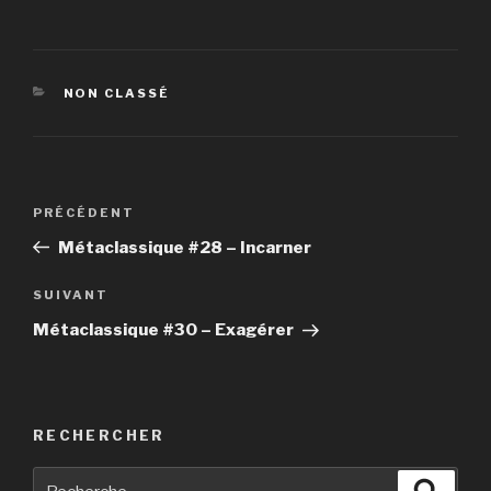
CATÉGORIES
NON CLASSÉ
Navigation
PRÉCÉDENT
Article
de
précédent
Métaclassique #28 – Incarner
l’article
SUIVANT
Article
suivant
Métaclassique #30 – Exagérer
RECHERCHER
Recherche
Reche