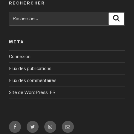
RECHERCHER
Recherche
Reche
pour
:
MÉTA
Connexion
Flux des publications
Flux des commentaires
Site de WordPress-FR
Facebook
Twitter
Instagram
E-
mail