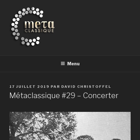
Aller
au
contenu
principal
METACLASSIQUE
la musique classique et au-delà
Menu
PUBLIÉ
17 JUILLET 2019
PAR
DAVID CHRISTOFFEL
LE
Métaclassique #29 – Concerter