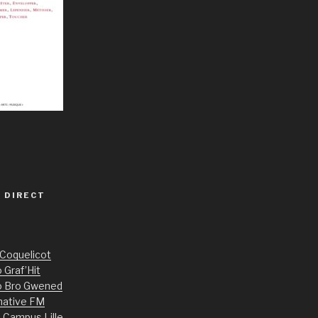
 DIRECT
 Coquelicot
 Graf’Hit
o Bro Gwened
native FM
 Campus Lille