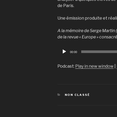
de Paris.
Une émission produite et réal
A la mémoire de Serge Martin (
de la revue « Europe » consacr
Lecteur
00:00
audio
Podcast:
Play in new window
|
CATÉGORIES
NON CLASSÉ