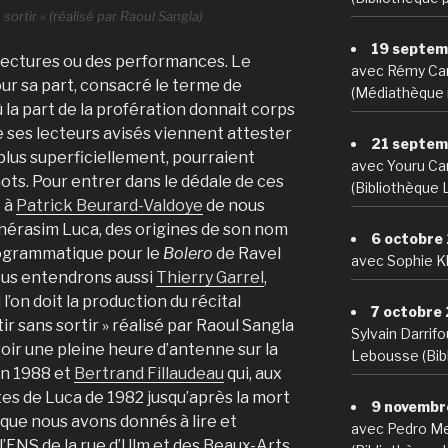
sortir » (réalisé par Raoul Sangla)
19 septem
s lectures ou des performances. Le
avec Rémy Ca
ur sa part, consacré le terme de
(Médiathèque 
ù la part de la profération donnait corps
e ses lecteurs avisés viennent attester
21 septem
plus superficiellement, pourraient
avec Youru Car
ots. Pour entrer dans le dédale de ces
(Bibliothèque 
é à
Patrick Beurard-Valdoye
de nous
hérasim Luca, des origines de son nom
6 octobre
rogrammatique pour le
Bolero
de Ravel
avec Sophie Kh
ous entendrons aussi
Thierry Garrel
,
l’on doit la production du récital
7 octobre
r sans sortir » réalisé par Raoul Sangla
Sylvain Darrif
voir une pleine heure d’antenne sur la
Lebousse (Bibl
en 1988 et
Bertrand Fillaudeau
qui, aux
xtes de Luca de 1982 jusqu’après la mort
9 novembr
 que nous avons donnés à lire et
avec Pedro Me
l’ENS de la rue d’Ulm et des Beaux-Arts