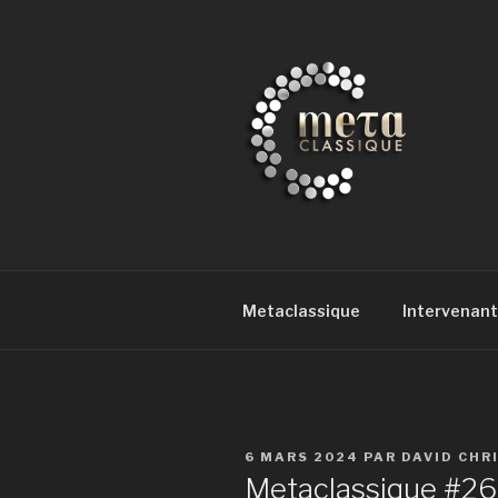
Aller
au
contenu
principal
METACLAS
la musique classique et au-del
Metaclassique
Intervenant
PUBLIÉ
6 MARS 2024
PAR
DAVID CHR
LE
Metaclassique #26