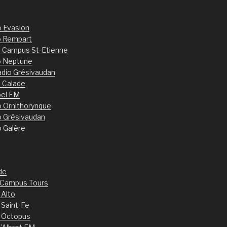
o Evasion
o Rempart
 Campus St-Etienne
o Neptune
dio Grésivaudan
 Calade
bel FM
o Ornithorynque
o Grésivaudan
o Galère
de
 Campus Tours
 Alto
 Saint-Fe
 Octopus