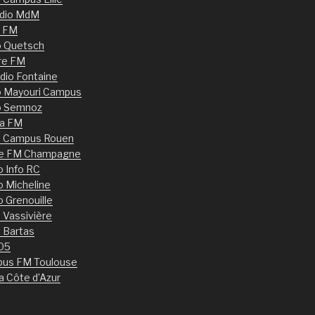
dio MdM
 FM
o Quetsch
re FM
dio Fontaine
o Mayouri Campus
o Semnoz
ia FM
o Campus Rouen
le FM Champagne
o Info RC
o Micheline
o Grenouille
 Vassivière
 Bartas
05
us FM Toulouse
a Côte d’Azur