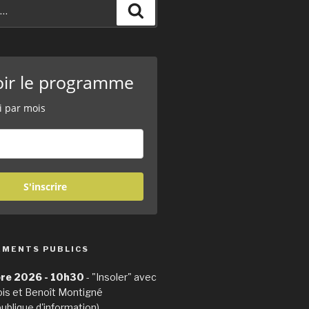
Recherche
oir le programme
i par mois
S'inscrire
EMENTS PUBLICS
re 2026 - 10h30
- "Insoler" avec
ois et Benoît Montigné
publique d'information)