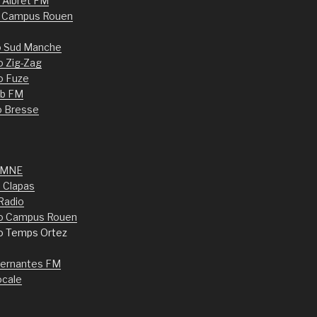
d’Albret FM
o Campus Rouen
o Sud Manche
o Zig-Zag
o Fuze
b FM
o Bresse
 MNE
 Clapas
Radio
o Campus Rouen
io Temps Ortez
ternantes FM
ocale