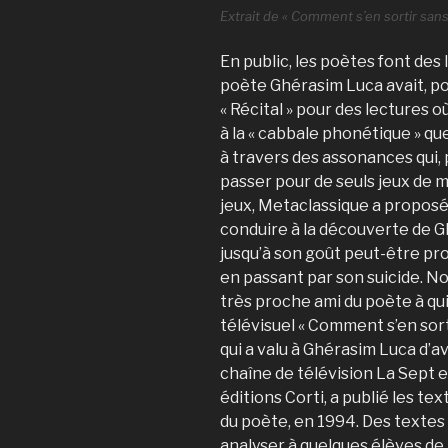
Extrait de « Comment s’en sortir sans 
En public, les poètes font de
poète Ghérasim Luca avait, po
« Récital » pour des lectures o
à la « cabbale phonétique » qu
à travers des assonances qui, 
passer pour de seuls jeux de m
jeux, Metaclassique a propos
conduire à la découverte de G
jusqu’à son goût peut-être p
en passant par son suicide. N
très proche ami du poète à qui 
télévisuel « Comment s’en sorti
qui a valu à Ghérasim Luca d’a
chaîne de télévision La Sept 
éditions Corti, a publié les te
du poète, en 1994. Des textes
analyser à quelques élèves de 