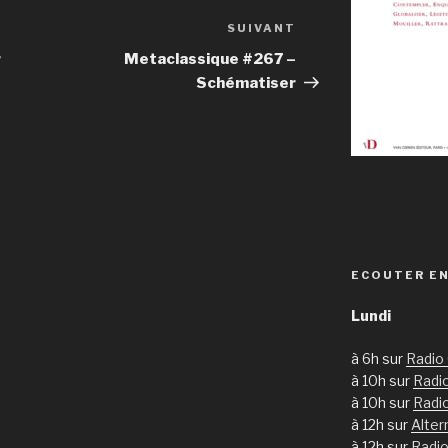
SUIVANT
Article
suivant
r
Metaclassique #267 –
Schématiser
ECOUTER EN
Lundi
à 6h sur
Radio
à 10h sur
Radio
à 10h sur
Radi
à 12h sur
Alter
à 12h sur
Radio