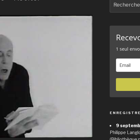
Recherche
pour
:
Recev
1 seul envo
ENREGISTR
9 septemb
Philippe Langl
(Bibliothèque 