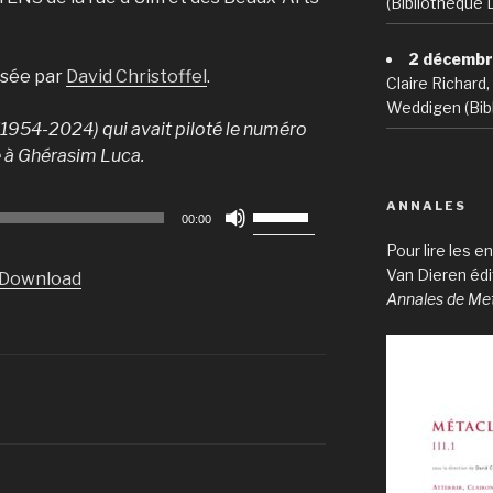
(Bibliothèque 
2 décembr
isée par
David Christoffel
.
Claire Richard
Weddigen (Bibl
1954-2024) qui avait piloté le numéro
é à Ghérasim Luca.
Utilisez
ANNALES
00:00
les
Pour lire les 
flèches
Van Dieren éd
Download
haut/bas
Annales de Me
pour
augmenter
ou
diminuer
le
volume.