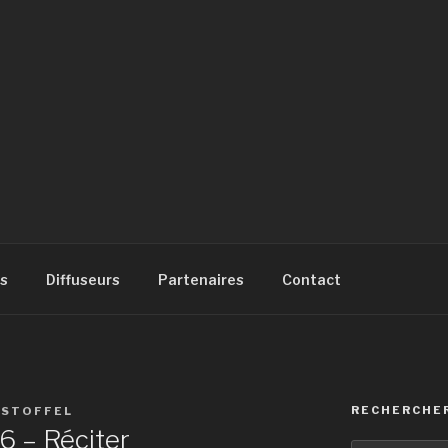
SIQUE
à
s
Diffuseurs
Partenaires
Contact
RECHERCHE
ISTOFFEL
6 – Réciter