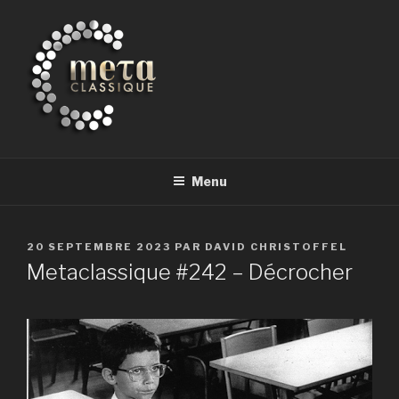
Aller
au
contenu
principal
METACLASSIQUE
la musique classique et au-delà
Menu
PUBLIÉ
20 SEPTEMBRE 2023
PAR
DAVID CHRISTOFFEL
LE
Metaclassique #242 – Décrocher