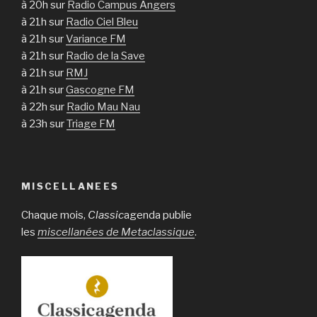
à 20h sur
Radio Campus Angers
à 21h sur
Radio Ciel Bleu
à 21h sur
Variance FM
à 21h sur
Radio de la Save
à 21h sur
RMJ
à 21h sur
Gascogne FM
à 22h sur
Radio Mau Nau
à 23h sur
Triage FM
MISCELLANEES
Chaque mois,
Classic
agenda publie
les
miscellanées de Metaclassique
.