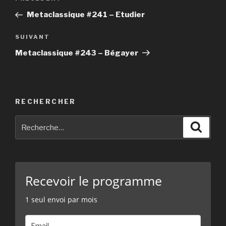
Article
de
précédent
Metaclassique #241 – Etudier
l’article
SUIVANT
Article
suivant
Metaclassique #243 – Bégayer
RECHERCHER
Recherche
Reche
pour
:
Recevoir le programme
1 seul envoi par mois