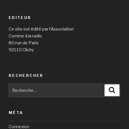
EDITEUR
Ce site est édité par l’Association
Comme à la radio
80 rue de Paris
92110 Clichy
RECHERCHER
Recherche
Reche
pour
:
MÉTA
Connexion