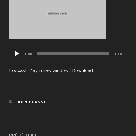
Lecteur
00:00
00:00
audio
Podcast:
Play in new window
|
Download
CATÉGORIES
NON CLASSÉ
Navigation
PRÉCÉDENT