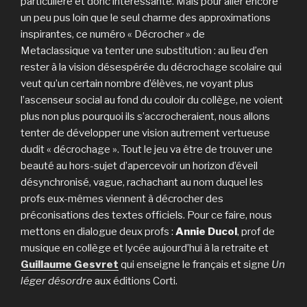
particulière et donc intéressante. Mais pour aller encore
un peu pus loin que le seul charme des approximations
inspirantes, ce numéro « Décrocher » de
Metaclassique va tenter une substitution : au lieu d’en
rester à la vision désespérée du décrochage scolaire qui
veut qu’un certain nombre d’élèves, ne voyant plus
l’ascenseur social au fond du couloir du collège, ne voient
plus non plus pourquoi ils s’accrocheraient, nous allons
tenter de développer une vision autrement vertueuse
dudit « décrochage ». Tout le jeu va être de trouver une
beauté au hors-sujet d’apercevoir un horizon d’éveil
désynchronisé, vague, rachachant au nom duquel les
profs eux-mêmes viennent à décrocher des
préconisations des textes officiels. Pour ce faire, nous
mettons en dialogue deux profs :
Annie Ducol
, prof de
musique en collège et lycée aujourd’hui à la retraite et
Guillaume Gesvret
qui enseigne le français et signe
Un
léger désordre
aux éditions Corti.