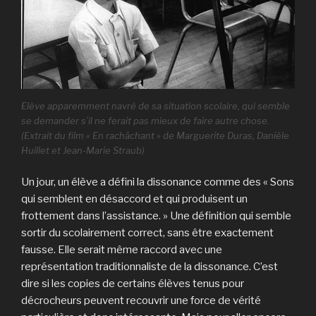
Elève apparemment navré de sa situation scolaire, qui semble
se demander s’il ne ferait pas mieux de faire autre chose.
(Extrait du film
« En rachâchant »
de Marguerite Duras, Danièle
Huillet et Jean-Marie Straub)
Un jour, un élève a défini la dissonance comme des « Sons
qui semblent en désaccord et qui produisent un
frottement dans l’assistance. » Une définition qui semble
sortir du scolairement correct, sans être exactement
fausse. Elle serait même raccord avec une
représentation traditionnaliste de la dissonance. C’est
dire si les copies de certains élèves tenus pour
décrocheurs peuvent recouvrir une force de vérité