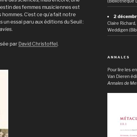
(Bibliothèque 
 destin des femmes musiciennes est
s hommes. C’est ce qu’a fait notre
2 décembr
ns un essai paru aux éditions du Seuil :
Claire Richard
avies
.
Weddigen (Bibl
isée par
David Christoffel
.
ANNALES
Pour lire les 
Van Dieren éd
Annales de Me