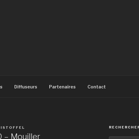
SIQUE
à
s
Diffuseurs
Partenaires
Contact
RECHERCHE
RISTOFFEL
 – Mouiller