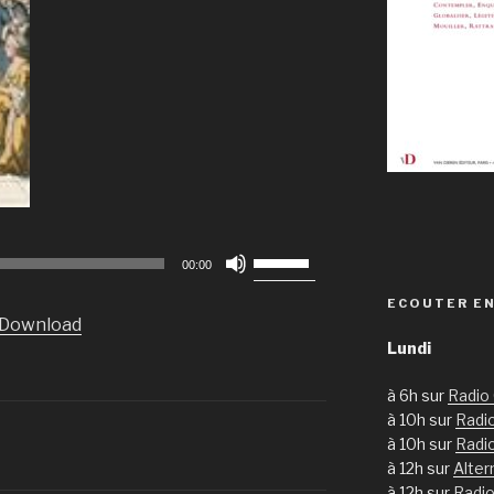
Utilisez
00:00
les
ECOUTER EN
flèches
Download
haut/bas
Lundi
pour
augmenter
à 6h sur
Radio
ou
à 10h sur
Radio
diminuer
à 10h sur
Radi
le
à 12h sur
Alter
volume.
à 12h sur
Radio