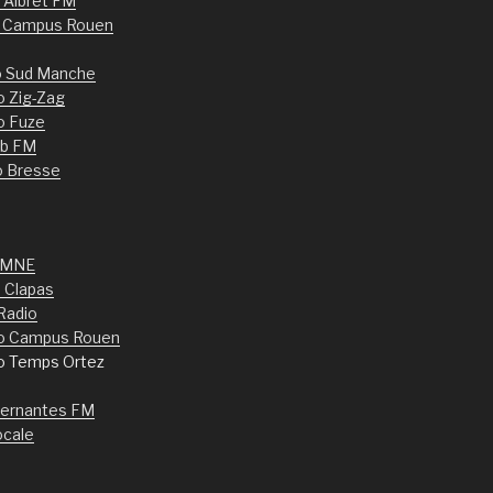
d’Albret FM
o Campus Rouen
o Sud Manche
o Zig-Zag
o Fuze
b FM
o Bresse
 MNE
 Clapas
Radio
o Campus Rouen
io Temps Ortez
ternantes FM
ocale