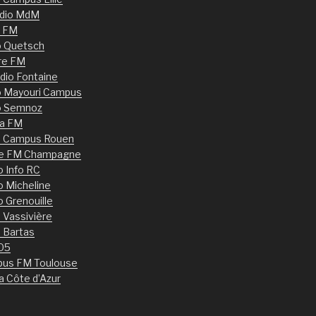
dio MdM
 FM
o Quetsch
re FM
dio Fontaine
o Mayouri Campus
o Semnoz
ia FM
o Campus Rouen
le FM Champagne
o Info RC
o Micheline
o Grenouille
 Vassivière
 Bartas
05
us FM Toulouse
a Côte d’Azur