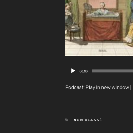
Lecteur
00:00
audio
Podcast:
Play in new window
|
CATÉGORIES
NON CLASSÉ