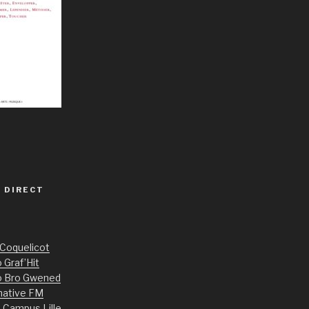
 DIRECT
 Coquelicot
 Graf’Hit
o Bro Gwened
native FM
 Campus Lille