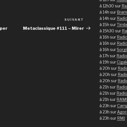
à 12h30 sur
Ra
à 14h sur
Bram
à 14h sur
Radi
SUIVANT
Article
à 15h sur
Timb
suivant
aper
Metaclassique #111 – Mirer
à 15h30 sur
Ra
à 16h sur
Radi
à 16h sur
Radi
à 16h sur
Sorg
à 17h sur
Radi
à 19h sur
Ciga
à 20h sur
Radi
à 20h sur
Radi
à 20h sur
Radi
à 21h sur
Radio
à 21h sur
Radio
à 21h sur
RAM
à 23h sur
Camp
à 23h sur
Agor
à 23h sur
RMJ