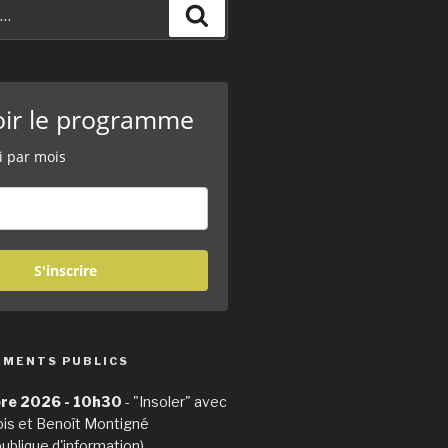
Recherche
oir le programme
i par mois
S'inscrire
EMENTS PUBLICS
re 2026 - 10h30
- "Insoler" avec
ois et Benoît Montigné
publique d'information)