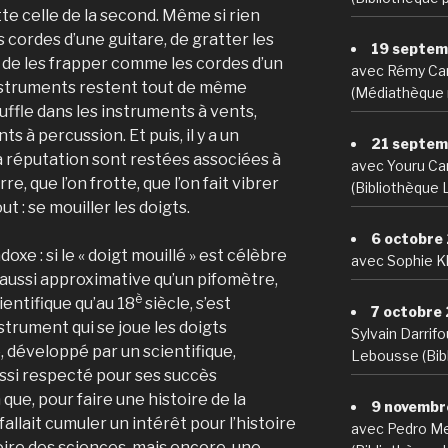
tte celle de la second. Même si rien
 cordes d’une guitare, de gratter les
19 septem
de les frapper comme les cordes d’un
avec Rémy Ca
nstruments restent tout de même
(Médiathèque 
uffle dans les instruments à vents,
s à percussion. Et puis, il y a un
21 septem
la réputation sont restées associées à
avec Youru Car
re, que l’on frotte, que l’on fait vibrer
(Bibliothèque 
ut : se mouiller les doigts.
6 octobre
doxe : si le « doigt mouillé » est célèbre
avec Sophie Kh
aussi approximative qu’un pifomètre,
è
ientifique qu’au 18
siècle, s’est
7 octobre
strument qui se joue les doigts
Sylvain Darrif
e, développé par un scientifique,
Lebousse (Bibl
ussi respecté pour ses succès
 que, pour faire une histoire de la
9 novembr
fallait cumuler un intérêt pour l’histoire
avec Pedro Me
toire des sciences, mais encore, une