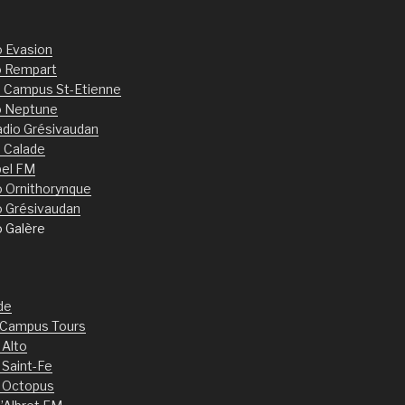
o Evasion
o Rempart
 Campus St-Etienne
o Neptune
dio Grésivaudan
 Calade
bel FM
o Ornithorynque
o Grésivaudan
o Galère
de
 Campus Tours
 Alto
 Saint-Fe
 Octopus