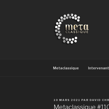
Aller
au
contenu
principal
METACLAS
la musique classique et au-del
Metaclassique
Intervenant
PUBLIÉ
10 MARS 2021
PAR
DAVID CH
LE
Metaclassique #110