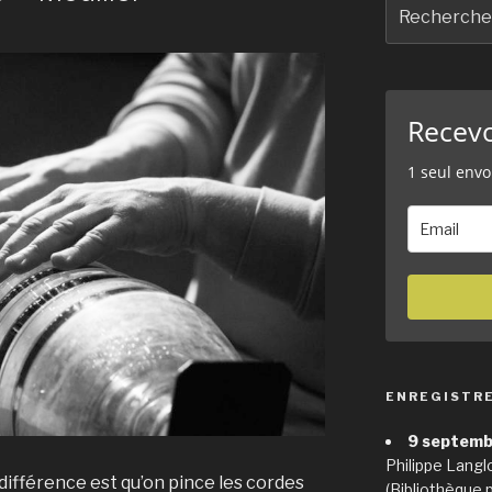
Recherche
pour
:
Recev
1 seul envo
ENREGISTR
9 septemb
Philippe Langl
a différence est qu’on pince les cordes
(Bibliothèque 