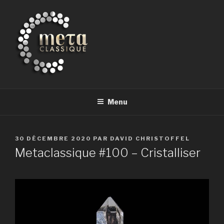
Aller
au
contenu
principal
METACLASSIQUE
la musique classique et au-delà
Menu
PUBLIÉ
30 DÉCEMBRE 2020
PAR
DAVID CHRISTOFFEL
LE
Metaclassique #100 – Cristalliser