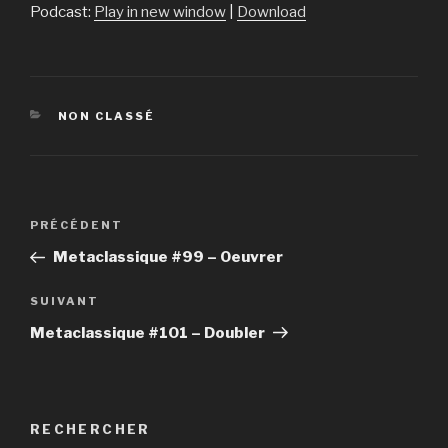
Podcast:
Play in new window
|
Download
CATÉGORIES
NON CLASSÉ
Navigation
PRÉCÉDENT
Article
de
précédent
Metaclassique #99 – Oeuvrer
l’article
SUIVANT
Article
suivant
Metaclassique #101 – Doubler
RECHERCHER