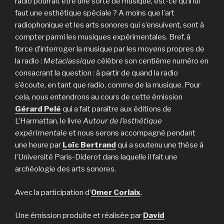
radio pourrait être une sorte de musique, est-ce qu’il lui
faut une esthétique spéciale ? A moins que l’art
radiophonique et les arts sonores qui s’ensuivent, sont à
compter parmi les musiques expérimentales. Bref, à
force d’interroger la musique par les moyens propres de
la radio :
Metaclassique
célèbre son centième numéro en
consacrant la question : à partir de quand la radio
s’écoute, en tant que radio, comme de la musique. Pour
cela, nous entendrons au cours de cette émission
Gérard Pelé
qui a fait paraître aux éditions de
L’Harmattan, le livre
Autour de l’esthétique
expérimentale
et nous serons accompagné pendant
une heure par
Loïc Bertrand
qui a soutenu une thèse à
l’Université Paris-Diderot dans laquelle il fait une
archéologie des arts sonores.
Avec la participation d’
Omer Corlaix
.
Une émission produite et réalisée par
David