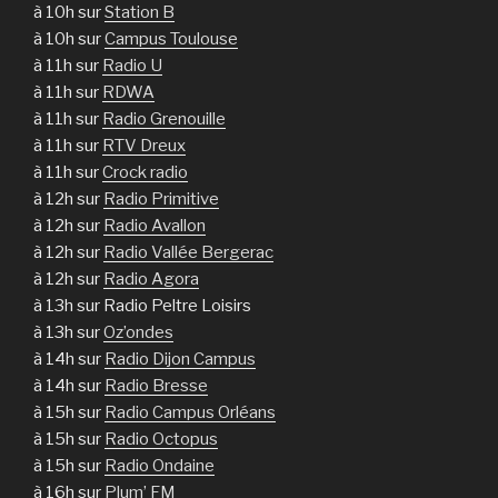
à 10h sur
Station B
à 10h sur
Campus Toulouse
à 11h sur
Radio U
à 11h sur
RDWA
à 11h sur
Radio Grenouille
à 11h sur
RTV Dreux
à 11h sur
Crock radio
à 12h sur
Radio Primitive
à 12h sur
Radio Avallon
à 12h sur
Radio Vallée Bergerac
à 12h sur
Radio Agora
à 13h sur Radio Peltre Loisirs
à 13h sur
Oz’ondes
à 14h sur
Radio Dijon Campus
à 14h sur
Radio Bresse
à 15h sur
Radio Campus Orléans
à 15h sur
Radio Octopus
à 15h sur
Radio Ondaine
à 16h sur
Plum’ FM