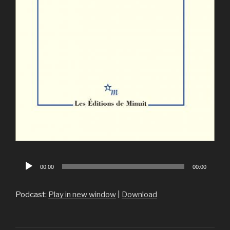
Lecteur
00:00
00:00
audio
Podcast:
Play in new window
|
Download