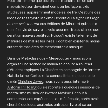
Peut-être même que toutes ces manières de se faire
mauvais lecteur devraient compter les façons très
studieuses, apparemment modèles, de lire. C’est une des
idées de l’essayiste Maxime Decout qui a signé un
Éloge
du mauvais lecteur
aux éditions de Minuit et qui nous a
donné envie de suivre sa voie pour mettre au clair ce que
serait un mauvais auditeur. Puisqu’il existe tellement de
manières de mal lire les livres, il doit bien exister au moins
autant de manières de mésécouter la musique.
Dans ce Metaclassique « Mésécouter », nous avons
organisé une séance de mauvaise écoute au bureau
d’études utopiques
La Clairière
en compagnie de l’artiste
Natalia Jaime-Cortez
et la compositrice et joueuse de
qanûn
Christine Zayed
, nous avons aussi interrogé
Antonin Tri Hoang
qui s’est prête à quelques sessions de
mentalisme musical en invitant
Maxime Decout
à
commenter ces expériences de mésécoute, après avoir
cherché quelques analogies entre son livre et ce qui