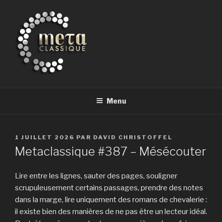
Aller
au
contenu
principal
METACLASSIQUE
la musique classique et au-delà
Menu
PUBLIÉ
1 JUILLET 2026
PAR
DAVID CHRISTOFFEL
LE
Metaclassique #387 – Mésécouter
Lire entre les lignes, sauter des pages, souligner
scrupuleusement certains passages, prendre des notes
dans la marge, lire uniquement des romans de chevalerie :
il existe bien des manières de ne pas être un lecteur idéal.