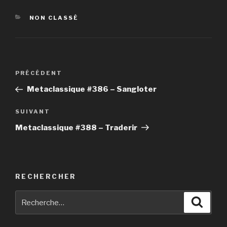
CATÉGORIES
NON CLASSÉ
Navigation
PRÉCÉDENT
Article
de
précédent
Metaclassique #386 – Sangloter
l’article
SUIVANT
Article
suivant
Metaclassique #388 – Traderir
RECHERCHER
Recherche
Reche
pour
: