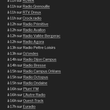
à 11h sur
RDWA
à 11h sur
Radio Grenouille
à 11h sur
RTV Dreux
à 11h sur
Crock radio
à 12h sur
Radio Primitive
à 12h sur
Radio Avallon
à 12h sur
Radio Vallée Bergerac
à 12h sur
Radio Agora
à 13h sur Radio Peltre Loisirs
à 13h sur
Oz’ondes
à 14h sur
Radio Dijon Campus
à 14h sur
Radio Bresse
à 15h sur
Radio Campus Orléans
à 15h sur
Radio Octopus
à 15h sur
Radio Ondaine
à 16h sur
Plum’ FM
à 16h sur
L’Autre Radio
à 16h sur
Ouest-Track
à 17h sur
Euradio