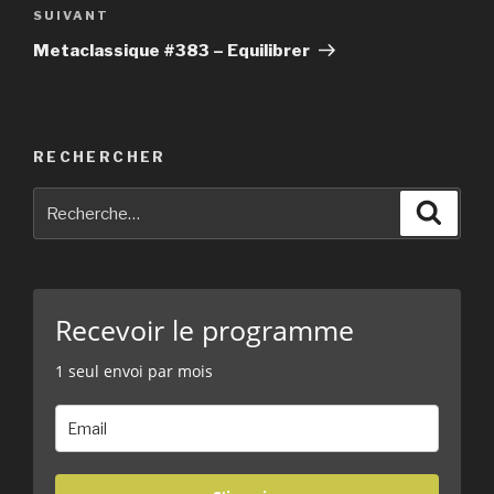
SUIVANT
Article
suivant
Metaclassique #383 – Equilibrer
RECHERCHER
Recherche
Reche
pour
:
Recevoir le programme
1 seul envoi par mois