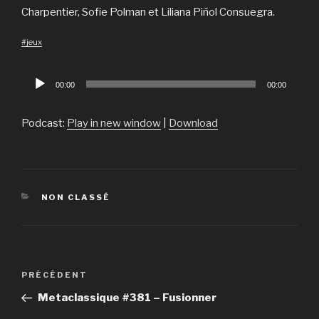
Charpentier, Sofie Polman et Liliana Piñol Consuegra.
#jeux
Lecteur
00:00
00:00
audio
Podcast:
Play in new window
|
Download
CATÉGORIES
NON CLASSÉ
Navigation
PRÉCÉDENT
Article
de
précédent
Metaclassique #381 – Fusionner
l’article