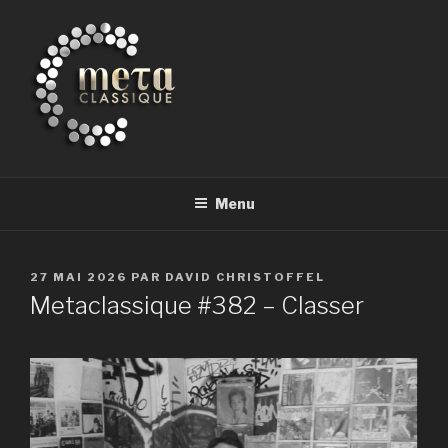
Aller
au
contenu
principal
METACLASSIQUE
la musique classique et au-delà
Menu
PUBLIÉ
27 MAI 2026
PAR
DAVID CHRISTOFFEL
LE
Metaclassique #382 – Classer