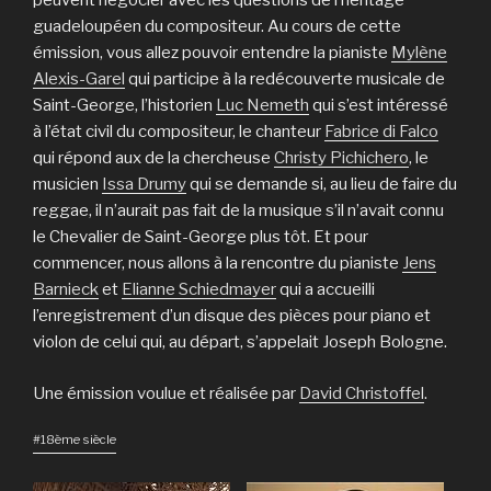
peuvent négocier avec les questions de l’héritage
guadeloupéen du compositeur. Au cours de cette
émission, vous allez pouvoir entendre la pianiste
Mylène
Alexis-Garel
qui participe à la redécouverte musicale de
Saint-George, l’historien
Luc Nemeth
qui s’est intéressé
à l’état civil du compositeur, le chanteur
Fabrice di Falco
qui répond aux de la chercheuse
Christy Pichichero
, le
musicien
Issa Drumy
qui se demande si, au lieu de faire du
reggae, il n’aurait pas fait de la musique s’il n’avait connu
le Chevalier de Saint-George plus tôt. Et pour
commencer, nous allons à la rencontre du pianiste
Jens
Barnieck
et
Elianne Schiedmayer
qui a accueilli
l’enregistrement d’un disque des pièces pour piano et
violon de celui qui, au départ, s’appelait Joseph Bologne.
Une émission voulue et réalisée par
David Christoffel
.
#18ème siècle