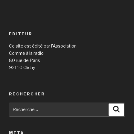
EDITEUR
Ce site est édité par l’Association
Comme à la radio
80 rue de Paris
92110 Clichy
RECHERCHER
Recherche
Reche
pour
:
MÉTA