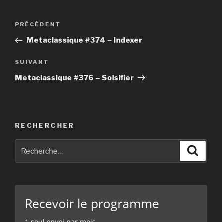
Navigation
PRÉCÉDENT
Article
de
précédent
Metaclassique #374 – Indexer
l’article
SUIVANT
Article
suivant
Metaclassique #376 – Solsifier
RECHERCHER
Recherche
Reche
pour
:
Recevoir le programme
1 seul envoi par mois