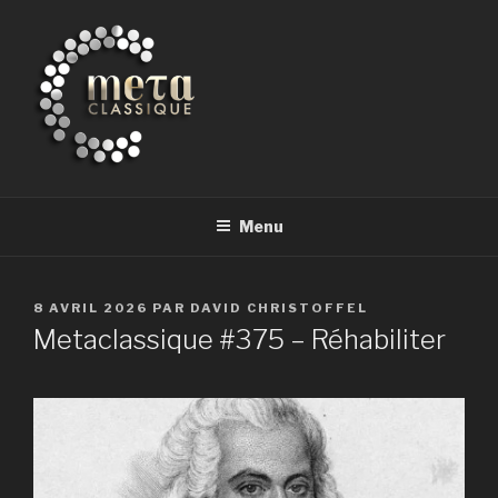
Aller
au
contenu
principal
METACLASSIQUE
la musique classique et au-delà
Menu
PUBLIÉ
8 AVRIL 2026
PAR
DAVID CHRISTOFFEL
LE
Metaclassique #375 – Réhabiliter