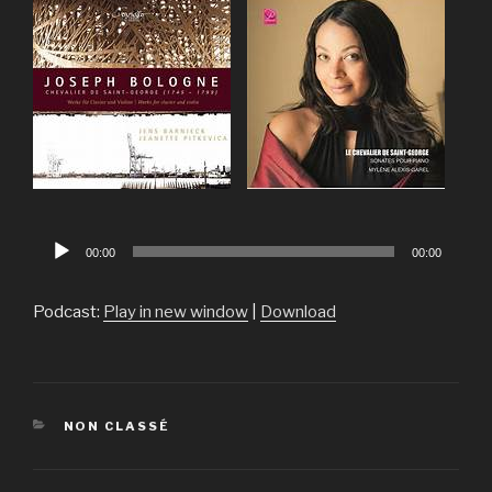
Lecteur
00:00
00:00
audio
Podcast:
Play in new window
|
Download
CATÉGORIES
NON CLASSÉ