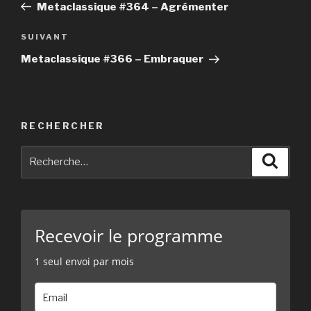
précédent
Metaclassique #364 – Agrémenter
l’article
SUIVANT
Article
suivant
Metaclassique #366 – Embraquer
RECHERCHER
Recherche
Reche
pour
:
Recevoir le programme
1 seul envoi par mois