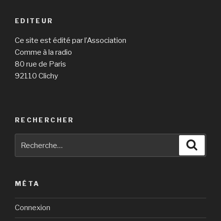
EDITEUR
Ce site est édité par l’Association
Comme à la radio
80 rue de Paris
92110 Clichy
RECHERCHER
Recherche
Reche
pour
:
MÉTA
Connexion