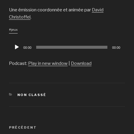
Une émission coordonnée et animée par
David
Christoffel
.
#jeux
Lecteur
00:00
00:00
audio
Podcast:
Play in new window
|
Download
CATÉGORIES
NON CLASSÉ
Navigation
PRÉCÉDENT
Article
de