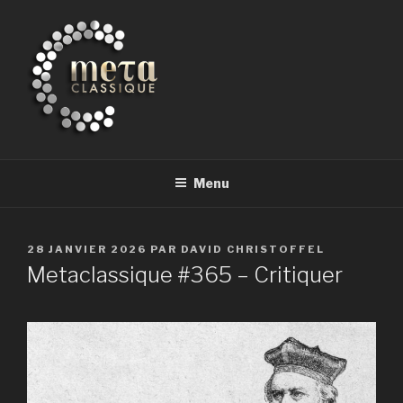
Aller
au
contenu
principal
METACLASSIQUE
la musique classique et au-delà
Menu
PUBLIÉ
28 JANVIER 2026
PAR
DAVID CHRISTOFFEL
LE
Metaclassique #365 – Critiquer