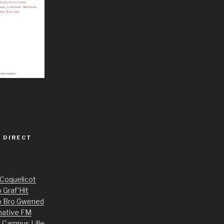
 DIRECT
 Coquelicot
 Graf’Hit
o Bro Gwened
native FM
 Campus Lille