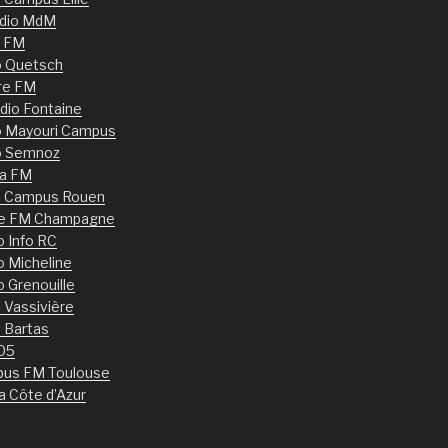
dio MdM
 FM
o Quetsch
re FM
dio Fontaine
o Mayouri Campus
o Semnoz
ia FM
o Campus Rouen
le FM Champagne
o Info RC
o Micheline
o Grenouille
 Vassivière
 Bartas
05
us FM Toulouse
a Côte d’Azur