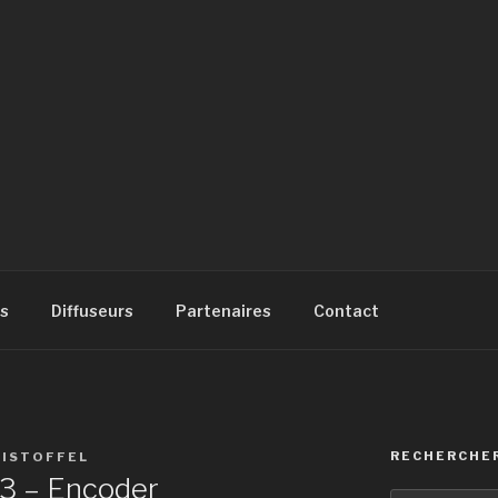
SIQUE
à
s
Diffuseurs
Partenaires
Contact
RECHERCHE
RISTOFFEL
3 – Encoder