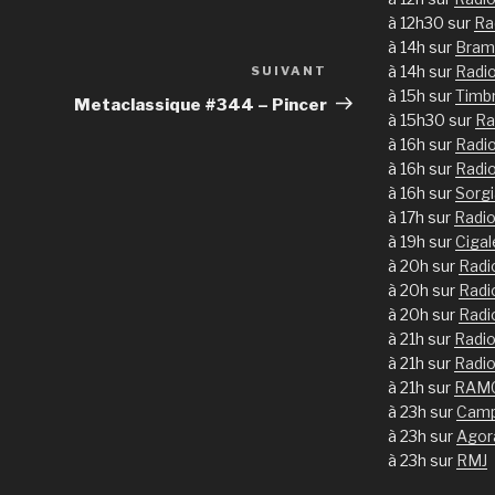
à 12h30 sur
Ra
à 14h sur
Bram
à 14h sur
Radi
SUIVANT
Article
à 15h sur
Timb
suivant
Metaclassique #344 – Pincer
à 15h30 sur
Ra
à 16h sur
Radi
à 16h sur
Radi
à 16h sur
Sorg
à 17h sur
Radi
à 19h sur
Ciga
à 20h sur
Radi
à 20h sur
Radi
à 20h sur
Radi
à 21h sur
Radio
à 21h sur
Radio
à 21h sur
RAM
à 23h sur
Camp
à 23h sur
Agor
à 23h sur
RMJ