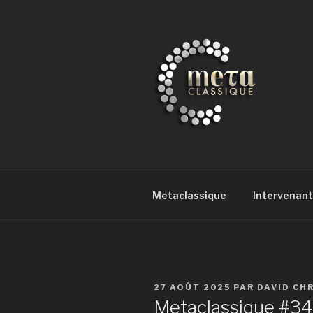
Aller
au
contenu
principal
METACLAS
la musique classique et au-del
Metaclassique
Intervenant
PUBLIÉ
27 AOÛT 2025
PAR
DAVID CH
LE
Metaclassique #34