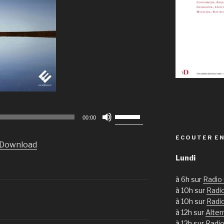
Utilisez
00:00
les
flèches
ECOUTER EN
Download
haut/bas
Lundi
pour
augmenter
à 6h sur
Radio
ou
à 10h sur
Radio
diminuer
à 10h sur
Radi
le
à 12h sur
Alter
volume.
à 12h sur
Radio