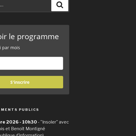
Recherche
oir le programme
i par mois
S'inscrire
EMENTS PUBLICS
re 2026 - 10h30
- "Insoler" avec
ois et Benoît Montigné
publique d'information)