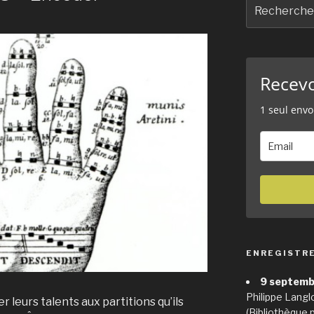
Recherche
pour
:
Recev
1 seul envo
ENREGISTR
9 septemb
Philippe Langl
r leurs talents aux partitions qu’ils
(Bibliothèque 