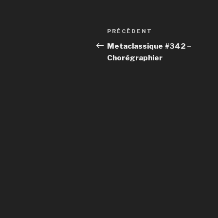
Navigation
PRÉCÉDENT
Article
de
précédent
Metaclassique #342 –
Chorégraphier
l’article