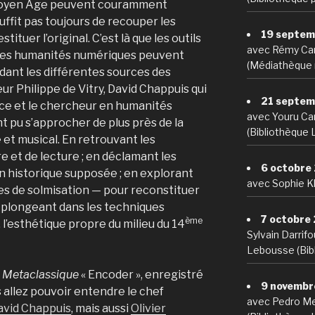
 Moyen Âge peuvent couramment
uffit pas toujours de recouper les
19 septem
tituer l’original. C’est là que les outils
avec Rémy Ca
des humanités numériques peuvent
(Médiathèque 
ant les différentes sources des
r Philippe de Vitry, David Chappuis qui
21 septem
ce et le chercheur en humanités
avec Youru Car
t pu s’approcher de plus près de la
(Bibliothèque 
 et musical. En retrouvant les
e et de lecture ; en déclamant les
6 octobre
 historique supposée ; en explorant
avec Sophie Kh
es de solmisation — pour reconstituer
 plongeant dans les techniques
7 octobre
ème
, l’esthétique propre du milieu du 14
Sylvain Darrif
Lebousse (Bibl
e
Metaclassique
« Encoder », enregistré
9 novembr
 allez pouvoir entendre le chef
avec Pedro Me
avid Chappuis
, mais aussi
Olivier