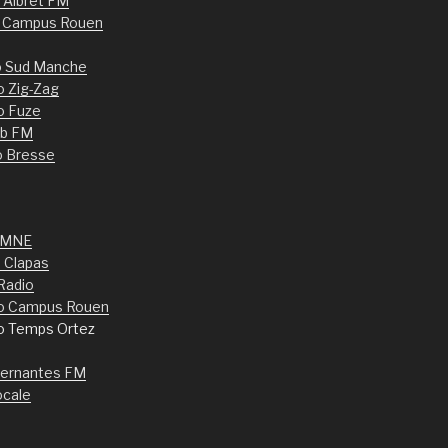
d’Albret FM
o Campus Rouen
o Sud Manche
o Zig-Zag
o Fuze
b FM
o Bresse
 MNE
 Clapas
Radio
o Campus Rouen
io Temps Ortez
ternantes FM
ocale