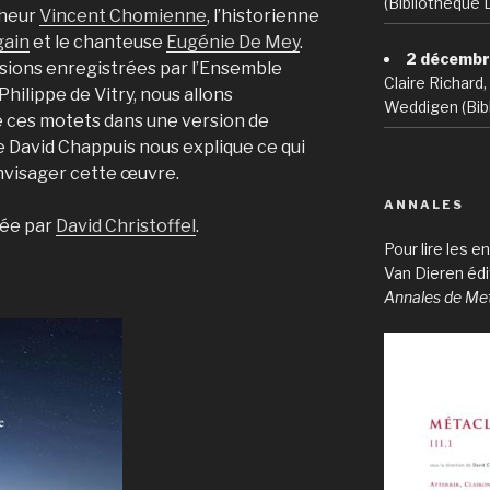
(Bibliothèque 
cheur
Vincent Chomienne
, l’historienne
gain
et le chanteuse
Eugénie De Mey
.
2 décembr
rsions enregistrées par l’Ensemble
Claire Richard
ilippe de Vitry, nous allons
Weddigen (Bibl
 ces motets dans une version de
 David Chappuis nous explique ce qui
envisager cette œuvre.
ANNALES
sée par
David Christoffel
.
Pour lire les 
Van Dieren éd
Annales de Me