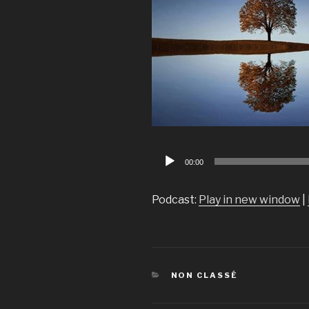
Lecteur
00:00
audio
Podcast:
Play in new window
|
CATÉGORIES
NON CLASSÉ