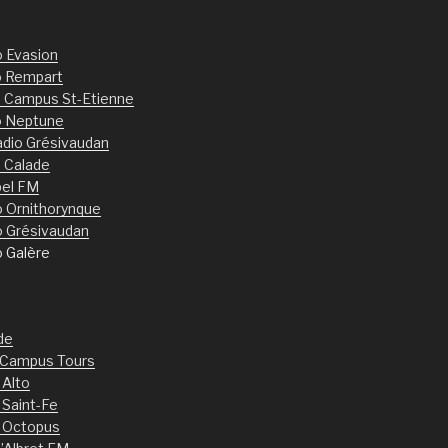
o Evasion
o Rempart
 Campus St-Etienne
o Neptune
dio Grésivaudan
 Calade
bel FM
o Ornithorynque
o Grésivaudan
o Galère
de
 Campus Tours
 Alto
 Saint-Fe
 Octopus