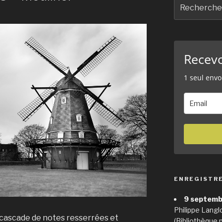
Recherche
pour
:
Recev
1 seul envo
ENREGISTR
9 septemb
Philippe Langl
 cascade de notes resserrées et
(Bibliothèque 