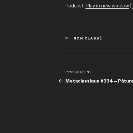
Podcast:
Play in new window
|
CATÉGORIES
NON CLASSÉ
Navigation
PRÉCÉDENT
Article
de
précédent
Metaclassique #334 – Pâtur
l’article