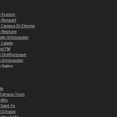
o Evasion
o Rempart
 Campus St-Etienne
o Neptune
dio Grésivaudan
 Calade
bel FM
o Ornithorynque
o Grésivaudan
o Galère
de
 Campus Tours
 Alto
 Saint-Fe
 Octopus