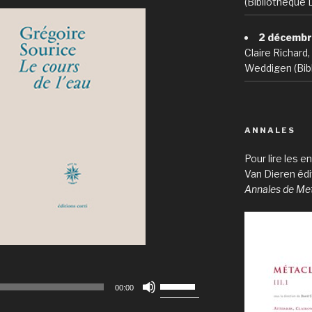
(Bibliothèque 
2 décembr
Claire Richard
Weddigen (Bibl
ANNALES
Pour lire les 
Van Dieren éd
Annales de Me
Utilisez
00:00
les