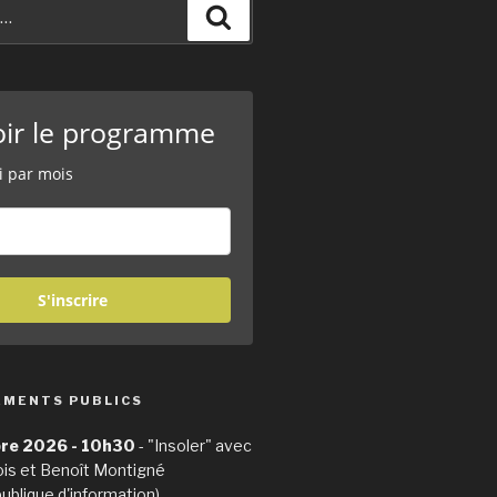
Recherche
oir le programme
i par mois
S'inscrire
EMENTS PUBLICS
re 2026 - 10h30
- "Insoler" avec
ois et Benoît Montigné
publique d'information)