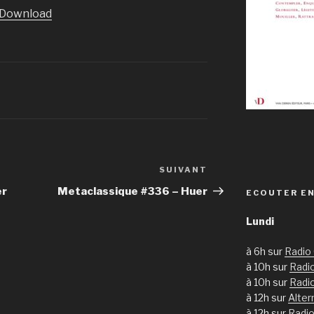
flèches
Download
haut/bas
pour
augmenter
ou
diminuer
le
volume.
SUIVANT
Article
suivant
er
Metaclassique #336 – Huer
ECOUTER EN
Lundi
à 6h sur
Radio
à 10h sur
Radio
à 10h sur
Radi
à 12h sur
Alter
à 12h sur
Radio