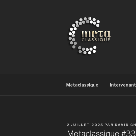
Aller
au
contenu
principal
METACLAS
la musique classique et au-del
Metaclassique
Intervenant
PUBLIÉ
2 JUILLET 2025
PAR
DAVID C
LE
Metaclassique #33