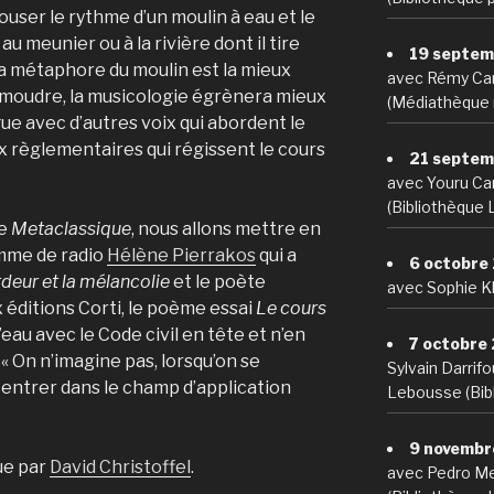
ouser le rythme d’un moulin à eau et le
 au meunier ou à la rivière dont il tire
19 septem
la métaphore du moulin est la mieux
avec Rémy Ca
 moudre, la musicologie égrènera mieux
(Médiathèque 
gue avec d’autres voix qui abordent le
ix règlementaires qui régissent le cours
21 septem
avec Youru Car
(Bibliothèque 
de
Metaclassique
, nous allons mettre en
emme de radio
Hélène Pierrakos
qui a
6 octobre
rdeur et la mélancolie
et le poète
avec Sophie Kh
x éditions Corti, le poème essai
Le cours
d’eau avec le Code civil en tête et n’en
7 octobre
l, « On n’imagine pas, lorsqu’on se
Sylvain Darrif
 entrer dans le champ d’application
Lebousse (Bibl
9 novembr
ue par
David Christoffel
.
avec Pedro Me