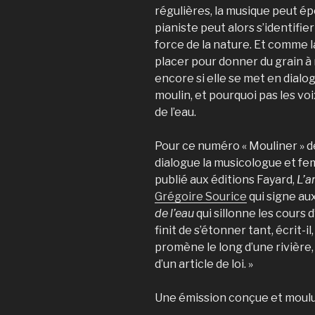
régulières, la musique peut ép
pianiste peut alors s’identifier
force de la nature. Et comme 
placer pour donner du grain à
encore si elle se met en dialo
moulin, et pourquoi pas les vo
de l’eau.
Pour ce numéro « Mouliner » 
dialogue la musicologue et f
publié aux éditions Fayard,
L’a
Grégoire Sourice
qui signe au
de l’eau
qui sillonne les cours 
finit de s’étonner tant, écrit-i
promène le long d’une rivière,
d’un article de loi. »
Une émission conçue et moul