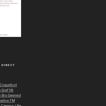
 DIRECT
 Coquelicot
 Graf’Hit
o Bro Gwened
native FM
 Campus Lille