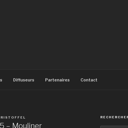
SIQUE
à
s
Diffuseurs
Partenaires
Contact
RECHERCHE
HRISTOFFEL
5 – Mouliner