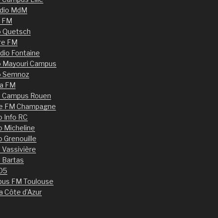
dio MdM
 FM
o Quetsch
re FM
dio Fontaine
o Mayouri Campus
o Semnoz
ia FM
o Campus Rouen
le FM Champagne
o Info RC
o Micheline
o Grenouille
 Vassivière
 Bartas
05
us FM Toulouse
a Côte d’Azur