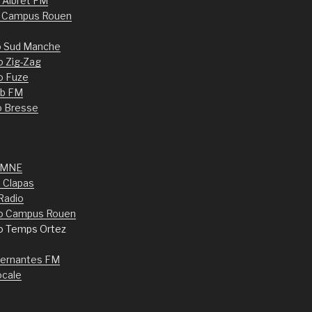
d’Albret FM
o Campus Rouen
o Sud Manche
o Zig-Zag
o Fuze
b FM
o Bresse
 MNE
 Clapas
Radio
o Campus Rouen
io Temps Ortez
ternantes FM
ocale