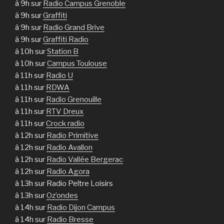
à 9h sur
Radio Campus Grenoble
à 9h sur
Graffiti
à 9h sur
Radio Grand Brive
à 9h sur
Graffiti Radio
à 10h sur
Station B
à 10h sur
Campus Toulouse
à 11h sur
Radio U
à 11h sur
RDWA
à 11h sur
Radio Grenouille
à 11h sur
RTV Dreux
à 11h sur
Crock radio
à 12h sur
Radio Primitive
à 12h sur
Radio Avallon
à 12h sur
Radio Vallée Bergerac
à 12h sur
Radio Agora
à 13h sur Radio Peltre Loisirs
à 13h sur
Oz’ondes
à 14h sur
Radio Dijon Campus
à 14h sur
Radio Bresse