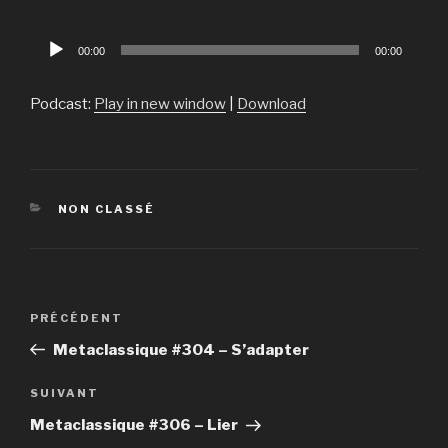
Lecteur
00:00
00:00
audio
Podcast:
Play in new window
|
Download
CATÉGORIES
NON CLASSÉ
Navigation
PRÉCÉDENT
Article
de
précédent
Metaclassique #304 – S’adapter
l’article
SUIVANT
Article
suivant
Metaclassique #306 – Lier