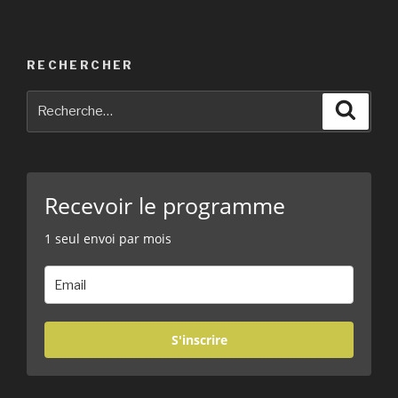
RECHERCHER
Recherche
Reche
pour
:
Recevoir le programme
1 seul envoi par mois
S'inscrire