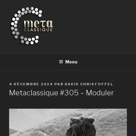
Aller
au
contenu
principal
METACLASSIQUE
la musique classique et au-delà
Menu
PUBLIÉ
4 DÉCEMBRE 2024
PAR
DAVID CHRISTOFFEL
LE
Metaclassique #305 – Moduler