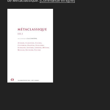
de Metaclassique
.
[Commande en ligne]