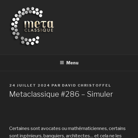
Aller
au
contenu
principal
METACLASSIQUE
la musique classique et au-delà
Menu
PUBLIÉ
24 JUILLET 2024
PAR
DAVID CHRISTOFFEL
LE
Metaclassique #286 – Simuler
Certaines sont avocates ou mathématiciennes, certains
sont ingénieurs, banquiers, architectes… et cela ne les