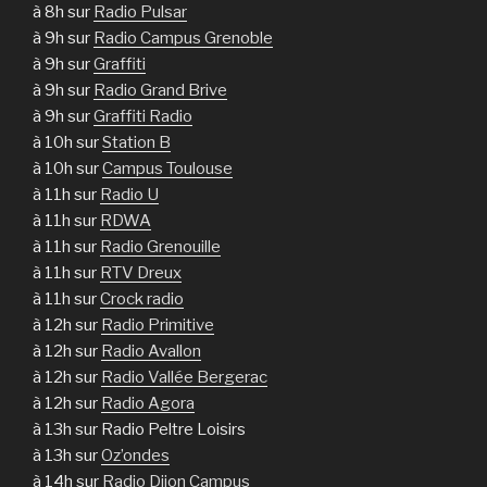
à 8h sur
Radio Pulsar
à 9h sur
Radio Campus Grenoble
à 9h sur
Graffiti
à 9h sur
Radio Grand Brive
à 9h sur
Graffiti Radio
à 10h sur
Station B
à 10h sur
Campus Toulouse
à 11h sur
Radio U
à 11h sur
RDWA
à 11h sur
Radio Grenouille
à 11h sur
RTV Dreux
à 11h sur
Crock radio
à 12h sur
Radio Primitive
à 12h sur
Radio Avallon
à 12h sur
Radio Vallée Bergerac
à 12h sur
Radio Agora
à 13h sur Radio Peltre Loisirs
à 13h sur
Oz’ondes
à 14h sur
Radio Dijon Campus