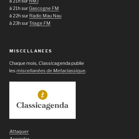
à 21h sur
RMJ
à 21h sur
Gascogne FM
à 22h sur
Radio Mau Nau
à 23h sur
Triage FM
MISCELLANEES
Chaque mois,
Classic
agenda publie
les
miscellanées de Metaclassique
.
Attaquer