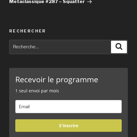
suivant
Metaclassique #287 – Squatter
RECHERCHER
Recherche
Reche
pour
:
Recevoir le programme
1 seul envoi par mois
S'inscrire