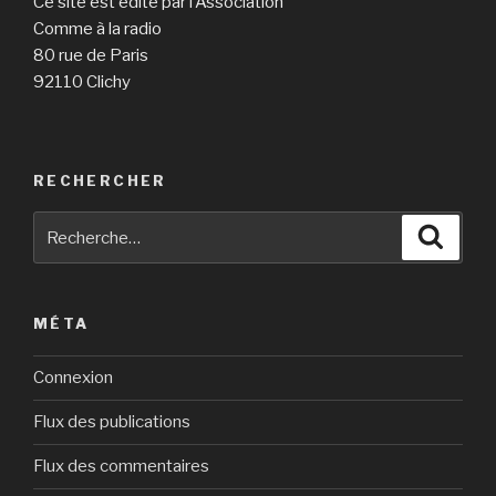
Ce site est édité par l’Association
Comme à la radio
80 rue de Paris
92110 Clichy
RECHERCHER
Recherche
Reche
pour
:
MÉTA
Connexion
Flux des publications
Flux des commentaires