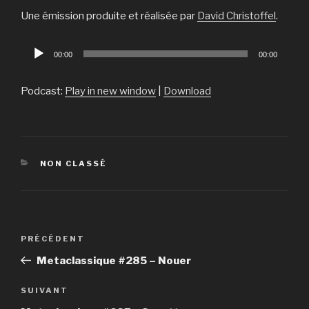
Une émission produite et réalisée par
David Christoffel
.
Lecteur
00:00
00:00
audio
Podcast:
Play in new window
|
Download
CATÉGORIES
NON CLASSÉ
Navigation
PRÉCÉDENT
Article
de
précédent
Metaclassique #285 – Nouer
l’article
SUIVANT
Article