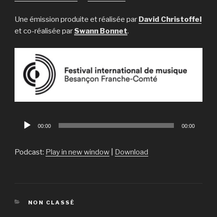
Une émission produite et réalisée par
David Christoffel
et co-réalisée par
Swann Bonnet
.
Lecteur
00:00
00:00
audio
Podcast:
Play in new window
|
Download
CATÉGORIES
NON CLASSÉ