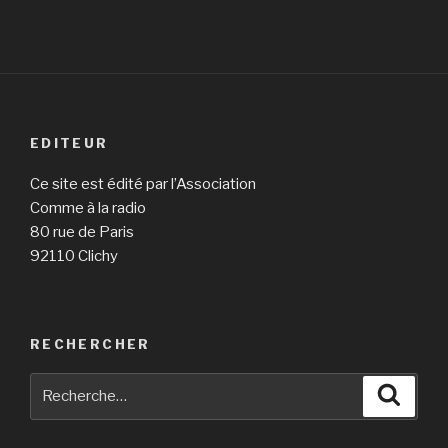
EDITEUR
Ce site est édité par l’Association
Comme à la radio
80 rue de Paris
92110 Clichy
RECHERCHER
Recherche
Reche
pour
: