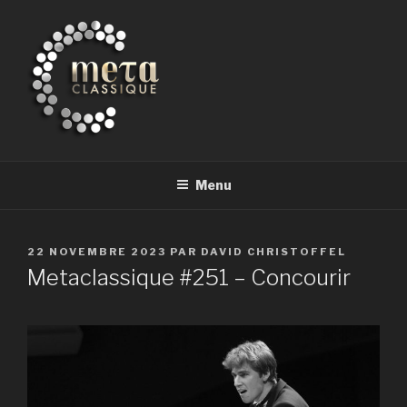
Aller
au
contenu
principal
METACLASSIQUE
la musique classique et au-delà
Menu
PUBLIÉ
22 NOVEMBRE 2023
PAR
DAVID CHRISTOFFEL
LE
Metaclassique #251 – Concourir