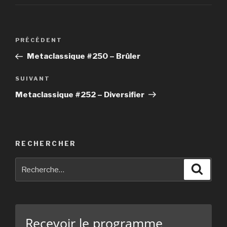
Navigation
PRÉCÉDENT
Article
de
précédent
Metaclassique #250 – Brûler
l’article
SUIVANT
Article
suivant
Metaclassique #252 – Diversifier
RECHERCHER
Recherche
Reche
pour
:
Recevoir le programme