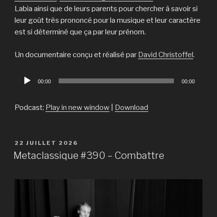
Labia ainsi que de leurs parents pour chercher à savoir si
leur goût très prononcé pour la musique et leur caractère
est si déterminé que ça par leur prénom.
Un documentaire conçu et réalisé par
David Christoffel
.
Lecteur
00:00
00:00
audio
Podcast:
Play in new window
|
Download
PUBLIÉ
22 JUILLET 2026
LE
Metaclassique #390 – Combattre