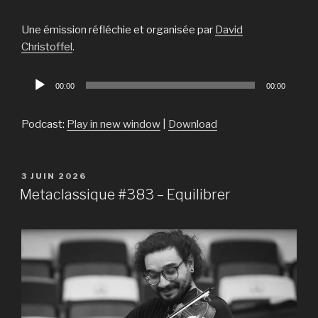
Une émission réfléchie et organisée par
David
Christoffel
.
Lecteur
00:00
00:00
audio
Podcast:
Play in new window
|
Download
PUBLIÉ
3 JUIN 2026
LE
Metaclassique #383 – Equilibrer