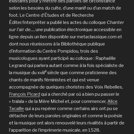
existants pour y mettre des paroles de circonstance
selon les besoins du culte, d’une manif ou d’un match de
foot. Le Centre d’Études et de Recherche
Éditer/Interpréter a publié les actes du colloque
Chanter
sur l’air de…
, une publication électronique accessible en
ligne depuis un lien disponible sur metaclassique.com et
dont nous réunissons à la Bibliothèque publique
d’information du Centre Pompidou, trois des
musicologues ayant participé au colloque : Raphaëlle
Legrand qui parlera autant comme à la fois spécialiste de
è
la musique du xviii
siècle que comme praticienne des
chants de manifs féministes et qui est venue
accompagnée de quelques choristes des Voix Rebelles,
François Picard
qui a cherché par où a bien pu passer le
« tralala » de la Mère Michel et, pour commencer,
Alice
Tacaille
qui a pu repérer comme certains airs ont pu se
détacher de leurs paroles originales et comme la poésie
et la musique ont alors renouvelé leurs rivalités à partir de
l’apparition de l’imprimerie musicale, en 1528.