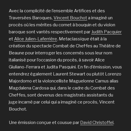
Avec la complicité de l’ensemble Artifices et des
Traversées Baroques,
Vincent Bouchot
a imaginé un
procès où les mérites du cornet à bouquin et du violon
baroque sont vantés respectivement par
Judith Pacquier
et
Alice Julien-Laferrière
.
Metaclassique
était à la
création du spectacle Combat de Chef·fes au Théâtre de
Beaune pour interroger les concernés sous leur nom
italianisé pour l’occasion du procès, à savoir Alice
Giuliano-Ferrara et Judita Pasquini. En fin d’émission, vous
entendrez également Laurent Stewart ou plutôt Lorenzo
Majordomo et la violoncelliste Maguelonne Carnus alias
Magdalena Cardosa qui, dans le cadre du Combat des
Chef·fes, sont devenus des magistrats assistants du
juge incarné par celui qui a imaginé ce procès, Vincent
Bouchot.
Une émission conçue et cousue par
David Christoffel
.