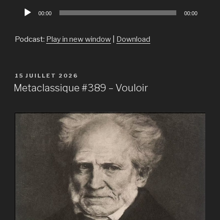
Lecteur
00:00
00:00
audio
Podcast:
Play in new window
|
Download
PUBLIÉ
15 JUILLET 2026
LE
Metaclassique #389 – Vouloir