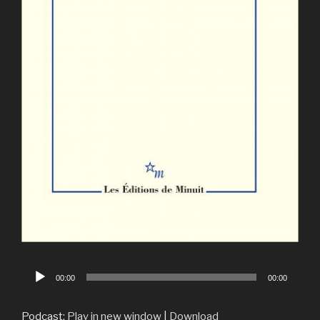
Lecteur
00:00
00:00
audio
Podcast:
Play in new window
|
Download