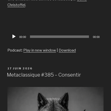
Christoffel
.
Lecteur
00:00
00:00
audio
Podcast:
Play in new window
|
Download
PUBLIÉ
17 JUIN 2026
LE
Metaclassique #385 – Consentir