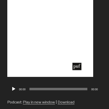
Lecteur
00:00
00:00
audio
Podcast:
Play in new window
|
Download