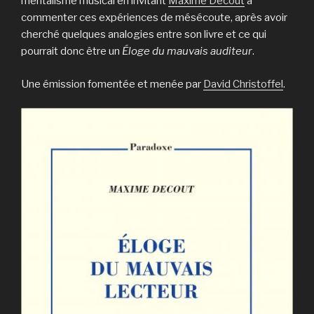
mentalisme musical en invitant
Maxime Decout
à
commenter ces expériences de mésécoute, après avoir
cherché quelques analogies entre son livre et ce qui
pourrait donc être un
Éloge du mauvais auditeur
.
Une émission fomentée et menée par
David Christoffel
.