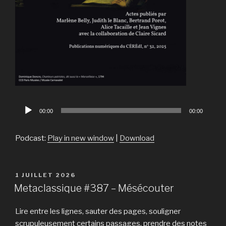
Lecteur
00:00
00:00
audio
Podcast:
Play in new window
|
Download
PUBLIÉ
1 JUILLET 2026
LE
Metaclassique #387 – Mésécouter
Lire entre les lignes, sauter des pages, souligner
scrupuleusement certains passages, prendre des notes