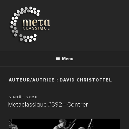
Aller
au
contenu
principal
METACLASSIQUE
la musique classique et au-delà
Menu
AUTEUR/AUTRICE :
DAVID CHRISTOFFEL
PUBLIÉ
5 AOÛT 2026
LE
Metaclassique #392 – Contrer