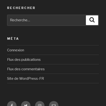
RECHERCHER
Recherche
Reche
pour
:
MÉTA
Connexion
Flux des publications
Flux des commentaires
Site de WordPress-FR
Facebook
Twitter
Instagram
E-