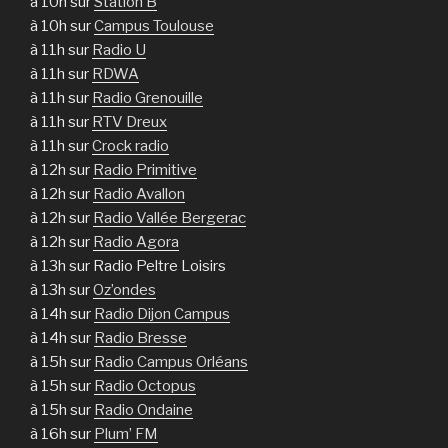
à 10h sur
Station B
à 10h sur
Campus Toulouse
à 11h sur
Radio U
à 11h sur
RDWA
à 11h sur
Radio Grenouille
à 11h sur
RTV Dreux
à 11h sur
Crock radio
à 12h sur
Radio Primitive
à 12h sur
Radio Avallon
à 12h sur
Radio Vallée Bergerac
à 12h sur
Radio Agora
à 13h sur Radio Peltre Loisirs
à 13h sur
Oz’ondes
à 14h sur
Radio Dijon Campus
à 14h sur
Radio Bresse
à 15h sur
Radio Campus Orléans
à 15h sur
Radio Octopus
à 15h sur
Radio Ondaine
à 16h sur
Plum’ FM