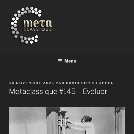
Aller
au
contenu
principal
METACLASSIQUE
la musique classique et au-delà
Menu
PUBLIÉ
10 NOVEMBRE 2021
PAR
DAVID CHRISTOFFEL
LE
Metaclassique #145 – Evoluer