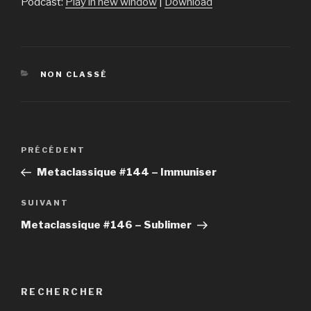
Podcast:
Play in new window
|
Download
CATÉGORIES
NON CLASSÉ
Navigation
PRÉCÉDENT
Article
de
précédent
Metaclassique #144 – Immuniser
l’article
SUIVANT
Article
suivant
Metaclassique #146 – Sublimer
RECHERCHER