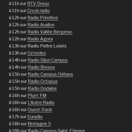
à 11h sur
RTV Dreux
à 11h sur
Crock radio
à 12h sur
Radio Primitive
à 12h sur
Radio Avallon
à 12h sur
Radio Vallée Bergerac
à 12h sur
Radio Agora
à 13h sur Radio Peltre Loisirs
à 13h sur
Oz’ondes
à 14h sur
Radio Dijon Campus
à 14h sur
Radio Bresse
à 15h sur
Radio Campus Orléans
à 15h sur
Radio Octopus
à 15h sur
Radio Ondaine
à 16h sur
Plum’ FM
à 16h sur
L’Autre Radio
à 16h sur
Ouest-Track
à 17h sur
Euradio
à 18h sur
Bretagne 5
à 18h sur
Radio Campus Saint-Etienne