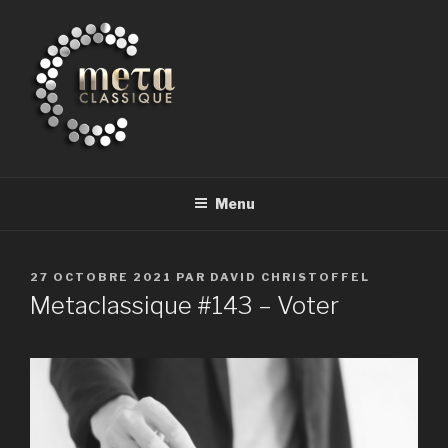
Aller
au
contenu
principal
METACLASSIQUE
la musique classique et au-delà
Menu
PUBLIÉ
27 OCTOBRE 2021
PAR
DAVID CHRISTOFFEL
LE
Metaclassique #143 – Voter