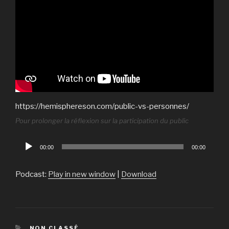
https://hemisphereson.com/public-vs-personnes/
Pour prolonger la réflexion sur la participation du public
Lecteur
00:00
00:00
audio
Podcast:
Play in new window
|
Download
CATÉGORIES
NON CLASSÉ