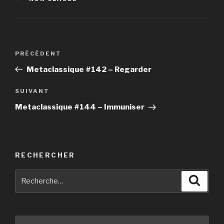
Navigation
PRÉCÉDENT
Article
de
précédent
Metaclassique #142 – Regarder
l’article
SUIVANT
Article
suivant
Metaclassique #144 – Immuniser
RECHERCHER
Recherche
Reche
pour
: