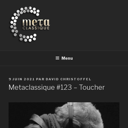
Aller
au
contenu
principal
METACLASSIQUE
la musique classique et au-delà
Menu
PUBLIÉ
9 JUIN 2021
PAR
DAVID CHRISTOFFEL
LE
Metaclassique #123 – Toucher