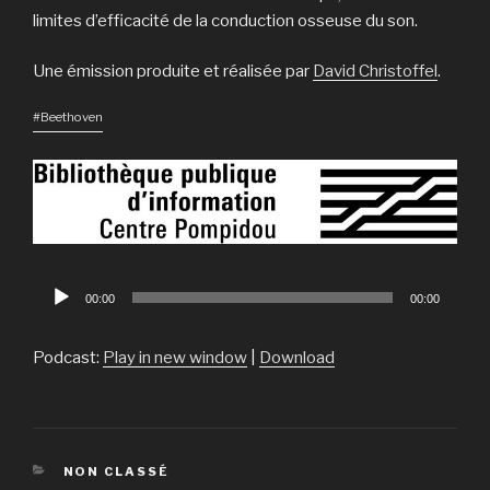
limites d’efficacité de la conduction osseuse du son.
Une émission produite et réalisée par
David Christoffel
.
#Beethoven
Lecteur
00:00
00:00
audio
Podcast:
Play in new window
|
Download
CATÉGORIES
NON CLASSÉ