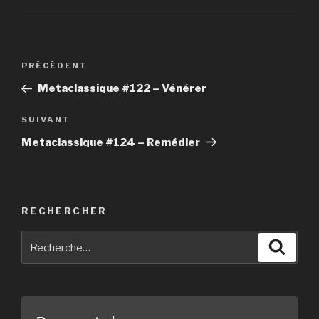
Navigation
PRÉCÉDENT
Article
de
précédent
Metaclassique #122 – Vénérer
l’article
SUIVANT
Article
suivant
Metaclassique #124 – Remédier
RECHERCHER
Recherche
Reche
pour
: