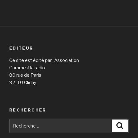
EDITEUR
Ce site est édité par l’Association
Comme à la radio
80 rue de Paris
92110 Clichy
RECHERCHER
Recherche
Reche
pour
: