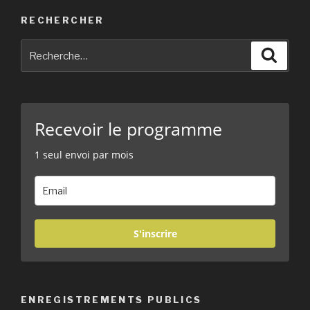
RECHERCHER
Recherche
Reche
pour
:
Recevoir le programme
1 seul envoi par mois
S'inscrire
ENREGISTREMENTS PUBLICS