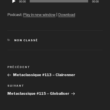
00:00
00:00
audio
Podcast:
Play in new window
|
Download
CATÉGORIES
NON CLASSÉ
Navigation
PRÉCÉDENT
Article
de
précédent
Metaclassique #113 – Claironner
l’article
SUIVANT
Article
suivant
Metaclassique #115 – Globaliser