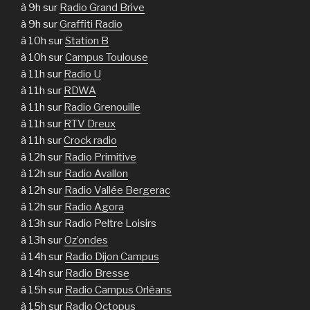
à 9h sur
Radio Grand Brive
à 9h sur
Graffiti Radio
à 10h sur
Station B
à 10h sur
Campus Toulouse
à 11h sur
Radio U
à 11h sur
RDWA
à 11h sur
Radio Grenouille
à 11h sur
RTV Dreux
à 11h sur
Crock radio
à 12h sur
Radio Primitive
à 12h sur
Radio Avallon
à 12h sur
Radio Vallée Bergerac
à 12h sur
Radio Agora
à 13h sur Radio Peltre Loisirs
à 13h sur
Oz’ondes
à 14h sur
Radio Dijon Campus
à 14h sur
Radio Bresse
à 15h sur
Radio Campus Orléans
à 15h sur
Radio Octopus