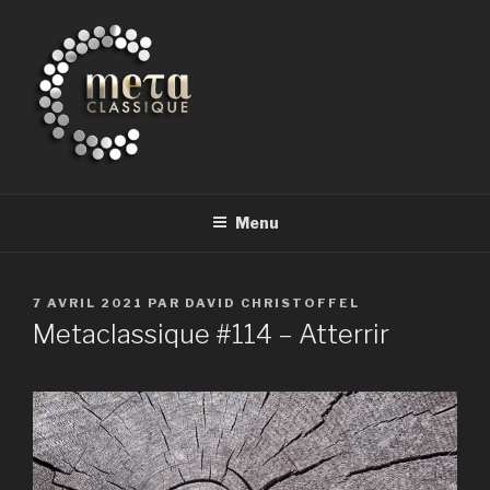
Aller
au
contenu
principal
METACLASSIQUE
la musique classique et au-delà
Menu
PUBLIÉ
7 AVRIL 2021
PAR
DAVID CHRISTOFFEL
LE
Metaclassique #114 – Atterrir