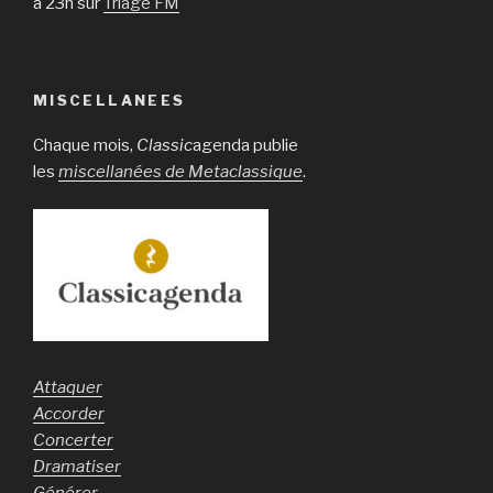
à 23h sur
Triage FM
MISCELLANEES
Chaque mois,
Classic
agenda publie
les
miscellanées de Metaclassique
.
Attaquer
Accorder
Concerter
Dramatiser
Générer