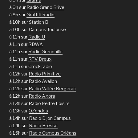
à 9h sur
Graffiti
à 9h sur
Radio Grand Brive
à 9h sur
Graffiti Radio
à 10h sur
Station B
à 10h sur
Campus Toulouse
à 11h sur
Radio U
à 11h sur
RDWA
à 11h sur
Radio Grenouille
à 11h sur
RTV Dreux
à 11h sur
Crock radio
à 12h sur
Radio Primitive
à 12h sur
Radio Avallon
à 12h sur
Radio Vallée Bergerac
à 12h sur
Radio Agora
à 13h sur Radio Peltre Loisirs
à 13h sur
Oz’ondes
à 14h sur
Radio Dijon Campus
à 14h sur
Radio Bresse
à 15h sur
Radio Campus Orléans