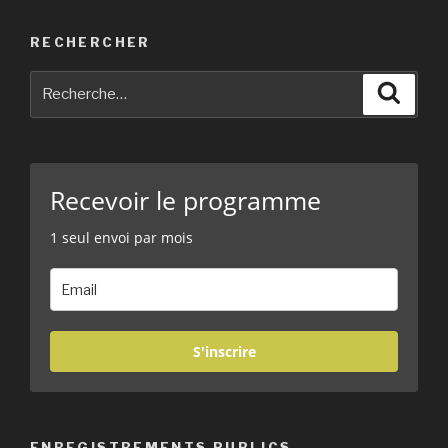
RECHERCHER
Recherche
Reche
pour
:
Recevoir le programme
1 seul envoi par mois
S'inscrire
ENREGISTREMENTS PUBLICS