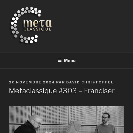
Aller
au
contenu
principal
METACLASSIQUE
la musique classique et au-delà
Menu
PUBLIÉ
20 NOVEMBRE 2024
PAR
DAVID CHRISTOFFEL
LE
Metaclassique #303 – Franciser