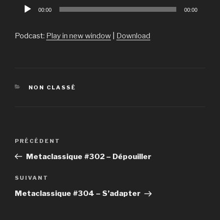
Lecteur
00:00
00:00
audio
Podcast:
Play in new window
|
Download
CATÉGORIES
NON CLASSÉ
Navigation
PRÉCÉDENT
Article
de
précédent
Metaclassique #302 – Dépouiller
l’article
SUIVANT
Article
suivant
Metaclassique #304 – S’adapter