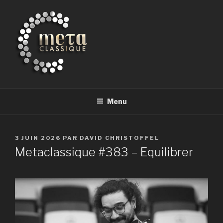
Aller
au
contenu
principal
METACLASSIQUE
la musique classique et au-delà
Menu
PUBLIÉ
3 JUIN 2026
PAR
DAVID CHRISTOFFEL
LE
Metaclassique #383 – Equilibrer