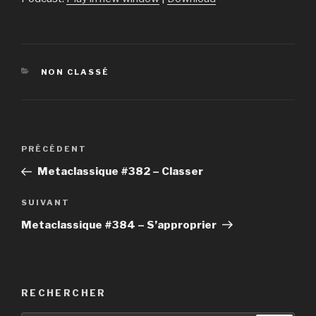
CATÉGORIES
NON CLASSÉ
Navigation
PRÉCÉDENT
Article
de
précédent
Metaclassique #382 – Classer
l’article
SUIVANT
Article
suivant
Metaclassique #384 – S’approprier
RECHERCHER