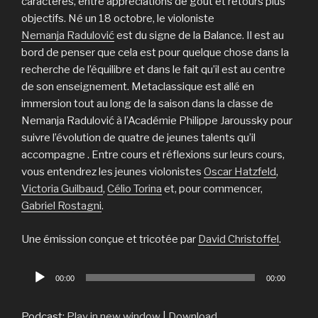
caractères, entre appréciations de goût et retours plus
objectifs. Né un 18 octobre, le violoniste
Nemanja Radulović
est du signe de la Balance. Il est au
bord de penser que cela est pour quelque chose dans la
recherche de l’équilibre et dans le fait qu’il est au centre
de son enseignement. Metaclassique est allé en
immersion tout au long de la saison dans la classe de
Nemanja Radulović à l’Académie Philippe Jaroussky pour
suivre l’évolution de quatre de jeunes talents qu’il
accompagne . Entre cours et réflexions sur leurs cours,
vous entendrez les jeunes violonistes
Oscar Hatzfeld
,
Victoria Guilbaud
,
Célio Torina
et, pour commencer,
Gabriel Rostagni
.
Une émission conçue et tricotée par
David Christoffel
.
Lecteur
00:00
00:00
audio
Podcast:
Play in new window
|
Download