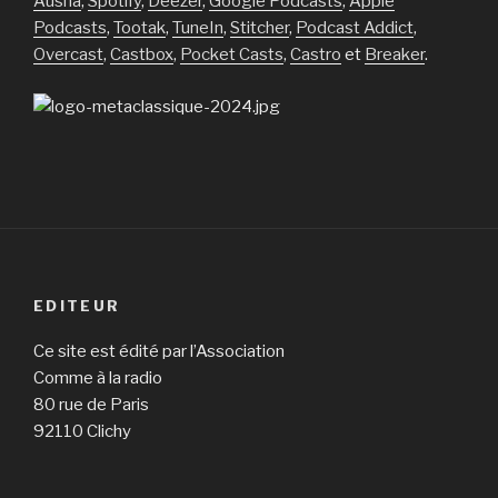
Ausha
,
Spotify
,
Deezer
,
Google Podcasts
,
Apple
Podcasts
,
Tootak
,
TuneIn
,
Stitcher
,
Podcast Addict
,
Overcast
,
Castbox
,
Pocket Casts
,
Castro
et
Breaker
.
EDITEUR
Ce site est édité par l’Association
Comme à la radio
80 rue de Paris
92110 Clichy