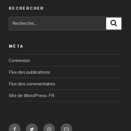
RECHERCHER
Recherche
Reche
pour
:
MÉTA
Connexion
Flux des publications
Flux des commentaires
Site de WordPress-FR
Facebook
Twitter
Instagram
E-