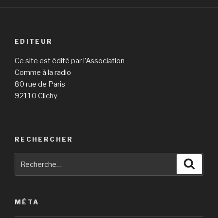
EDITEUR
Ce site est édité par l’Association
Comme à la radio
80 rue de Paris
92110 Clichy
RECHERCHER
Recherche
Reche
pour
:
MÉTA