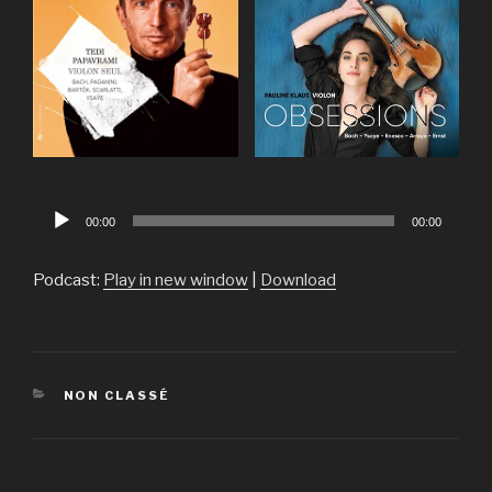
Lecteur
00:00
00:00
audio
Podcast:
Play in new window
|
Download
CATÉGORIES
NON CLASSÉ