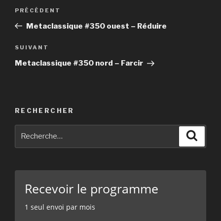
Navigation
PRÉCÉDENT
Article
de
précédent
Metaclassique #350 ouest – Réduire
l’article
SUIVANT
Article
suivant
Metaclassique #350 nord – Farcir
RECHERCHER
Recherche
Reche
pour
:
Recevoir le programme
1 seul envoi par mois