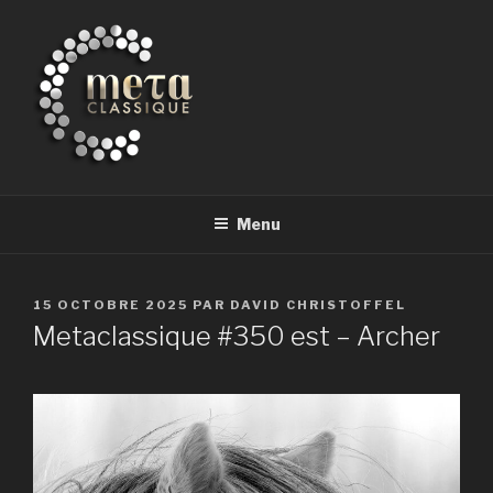
Aller
au
contenu
principal
METACLASSIQUE
la musique classique et au-delà
Menu
PUBLIÉ
15 OCTOBRE 2025
PAR
DAVID CHRISTOFFEL
LE
Metaclassique #350 est – Archer